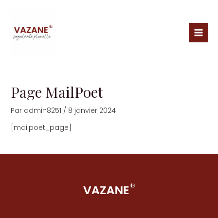
Aller
Mai
au
Men
contenu
Page MailPoet
Par
admin8251
/
8 janvier 2024
[mailpoet_page]